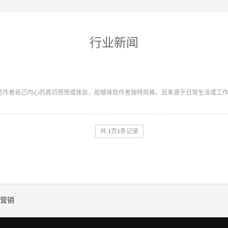
行业新闻
是作者自己内心的真切感悟或体会，能够体现作者独特风格，且来源于日常生活或工作中
共
1
页
1
条记录
营销